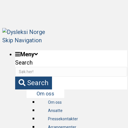
Bli fagmedlem og få tilgang til webinarer og
fagartikler!
Skip Navigation
Meny
Search
Search
Om oss
Om oss
Ansatte
Pressekontakter
Arrangementer