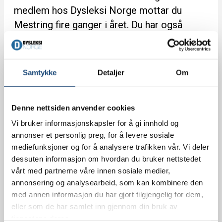
medlem hos Dysleksi Norge mottar du
Mestring fire ganger i året. Du har også
tilgang til en digital versjon av bladet med
mulighet for lyttefunksjon på våre
innloggede sider. Logg inn her dersom du er
Samtykke
Detaljer
Om
personlig medlem. Logg inn her dersom…
Les hele artikkelen >>
Denne nettsiden anvender cookies
Vi bruker informasjonskapsler for å gi innhold og
annonser et personlig preg, for å levere sosiale
mediefunksjoner og for å analysere trafikken vår. Vi deler
Vil du lære mer om
dessuten informasjon om hvordan du bruker nettstedet
vårt med partnerne våre innen sosiale medier,
kommunikasjon og
annonsering og analysearbeid, som kan kombinere den
konflikt?
med annen informasjon du har gjort tilgjengelig for dem,
eller som de har samlet inn gjennom din bruk av
tjenestene deres.