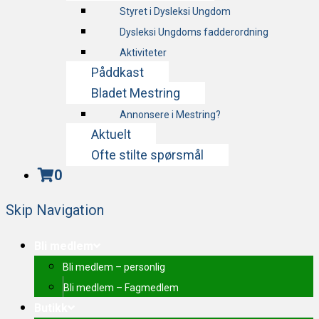
Styret i Dysleksi Ungdom
Dysleksi Ungdoms fadderordning
Aktiviteter
Påddkast
Bladet Mestring
Annonsere i Mestring?
Aktuelt
Ofte stilte spørsmål
0
Skip Navigation
Bli medlem
Bli medlem – personlig
Bli medlem – Fagmedlem
Butikk