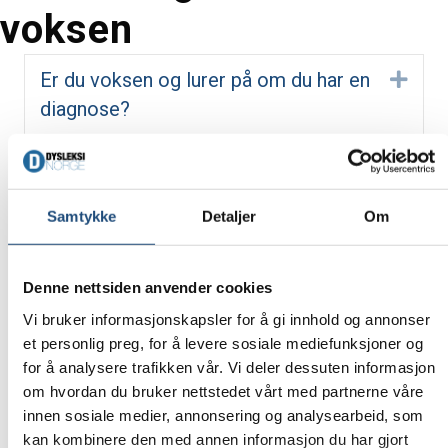
i
voksen
n
g
a
Er du voksen og lurer på om du har en
Utvi
t
diagnose?
i
o
Hva slags hjelp har voksne krav på?
Utvi
n
Samtykke
Detaljer
Om
Hva slags hjelp har unge og voksne
Utvi
krav på til å fullføre videregående?
Denne nettsiden anvender cookies
Vi bruker informasjonskapsler for å gi innhold og annonser
Hva slags hjelp har de i arbeid krav på?
Utvi
et personlig preg, for å levere sosiale mediefunksjoner og
for å analysere trafikken vår. Vi deler dessuten informasjon
Bør jeg fortelle arbeidsgiver at jeg har
Utvi
om hvordan du bruker nettstedet vårt med partnerne våre
en spesifikk lærevanske?
innen sosiale medier, annonsering og analysearbeid, som
kan kombinere den med annen informasjon du har gjort