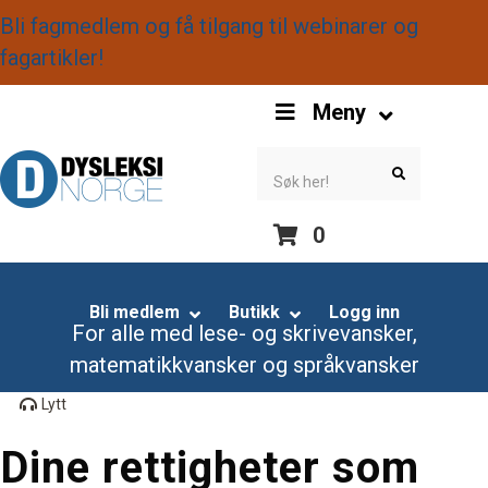
Bli fagmedlem og få tilgang til webinarer og
fagartikler!
S
Meny
k
i
S
S
e
e
p
a
a
r
r
N
c
c
0
h
h
a
S
v
k
Bli medlem
Butikk
Logg inn
i
For alle med lese- og skrivevansker,
i
g
matematikkvansker og språkvansker
p
a
N
Lytt
t
a
i
Dine rettigheter som
v
o