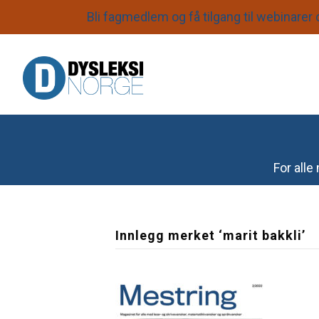
Bli fagmedlem og få tilgang til webinarer o
S
k
i
For all
p
N
a
Innlegg merket ‘marit bakkli’
v
i
g
a