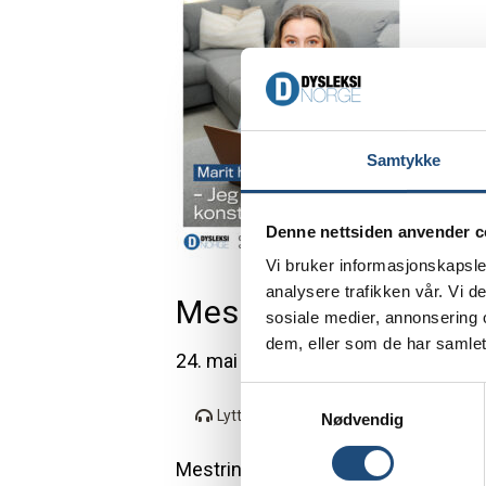
t
i
o
n
Samtykke
Denne nettsiden anvender c
Vi bruker informasjonskapsler
analysere trafikken vår. Vi 
Mestring nr. 2 2022
sosiale medier, annonsering 
dem, eller som de har samlet
24. mai 2022
S
Lytt
Nødvendig
a
m
Mestring nr. 2 2022 Dette er utgav
t