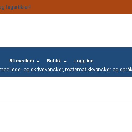
g fagartikler!
S
k
i
p
N
a
Bli medlem
Butikk
Logg inn
v
e med lese- og skrivevansker, matematikkvansker og språ
i
g
a
t
i
o
n