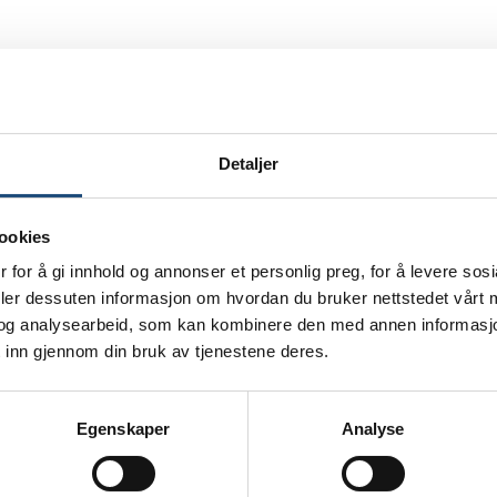
Detaljer
ookies
 for å gi innhold og annonser et personlig preg, for å levere sos
deler dessuten informasjon om hvordan du bruker nettstedet vårt
og analysearbeid, som kan kombinere den med annen informasjon d
 inn gjennom din bruk av tjenestene deres.
Egenskaper
Analyse
e nr. 2 2022 av medlemsbladet Mestring. Som medlem hos