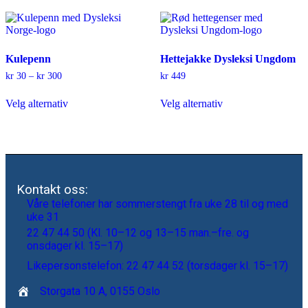
Kulepenn
Hettejakke Dysleksi Ungdom
Prisområde:
kr
30
–
kr
300
kr
449
kr 30
Dette
Dette
til
Velg alternativ
Velg alternativ
produktet
produktet
kr 300
har
har
flere
flere
varianter.
varianter.
Alternativene
Alternativene
kan
kan
velges
velges
Kontakt oss:
på
på
Våre telefoner har sommerstengt fra uke 28 til og med
produktsiden
produktsiden
uke 31
22 47 44 50 (Kl. 10–12 og 13–15 man.–fre. og
onsdager kl. 15–17)
Likepersonstelefon: 22 47 44 52 (torsdager kl. 15–17)
Storgata 10 A, 0155 Oslo