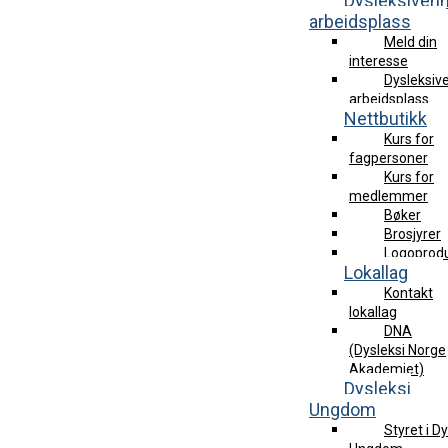
Dysleksivenn
arbeidsplass
Meld din
interesse
Dysleksive
arbeidsplass
Nettbutikk
Kurs for
fagpersoner
Kurs for
medlemmer
Bøker
Brosjyrer
Logoprod
Lokallag
Kontakt
lokallag
DNA
(Dysleksi Norge
Akademiet)
Dysleksi
Ungdom
Styret i D