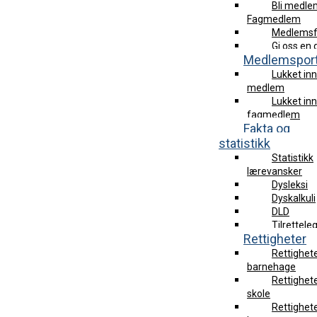
Bli medle
Fagmedlem
Medlemsf
Gi oss en
Medlemsport
Lukket in
medlem
Lukket in
fagmedlem
Fakta og
statistikk
Statistikk
lærevansker
Dysleksi
Dyskalkuli
DLD
Tilrettele
Rettigheter
Rettighet
barnehage
Rettighet
skole
Rettighet