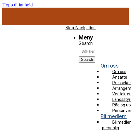
Hopp til innhold
Bli fagmedlem og få tilgang til webinarer og fagartikler!
Skip Navigation
Meny
Search
Search
Om oss
Om oss
Ansatte
Pressekon
Arrangem
Vedtekter
Landsstyr
Råd og ut
Personver
Bli medlem
Bli medle
personlig