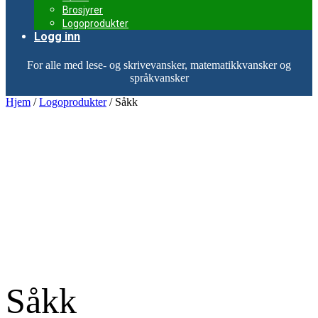
Brosjyrer
Logoprodukter
Logg inn
For alle med lese- og skrivevansker, matematikkvansker og
språkvansker
Hjem
/
Logoprodukter
/ Såkk
Såkk