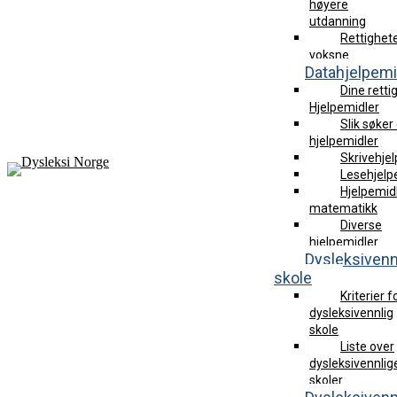
høyere
utdanning
Rettighet
voksne
Datahjelpemi
Dine retti
Hjelpemidler
Slik søke
hjelpemidler
Skrivehje
Lesehjelp
Hjelpemidl
matematikk
Diverse
hjelpemidler
Dysleksivenn
skole
Kriterier f
dysleksivennlig
skole
Liste over
dysleksivennlig
skoler