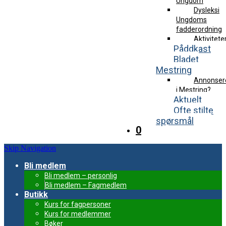
Ungdom
Dysleksi
Ungdoms
fadderordning
Aktivitete
Påddkast
Bladet
Mestring
Annonser
i Mestring?
Aktuelt
Ofte stilte
spørsmål
0
Skip Navigation
Bli medlem
Bli medlem – personlig
Bli medlem – Fagmedlem
Butikk
Kurs for fagpersoner
Kurs for medlemmer
Bøker