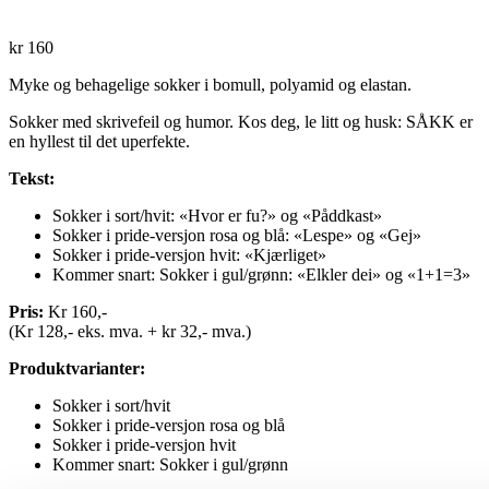
kr
160
Myke og behagelige sokker i bomull, polyamid og elastan.
Sokker med skrivefeil og humor. Kos deg, le litt og husk: SÅKK er
en hyllest til det uperfekte.
Tekst:
Sokker i sort/hvit: «Hvor er fu?» og «Påddkast»
Sokker i pride-versjon rosa og blå: «Lespe» og «Gej»
Sokker i pride-versjon hvit: «Kjærliget»
Kommer snart: Sokker i gul/grønn: «Elkler dei» og «1+1=3»
Pris:
Kr 160,-
(Kr 128,- eks. mva. + kr 32,- mva.)
Produktvarianter:
Sokker i sort/hvit
Sokker i pride-versjon rosa og blå
Sokker i pride-versjon hvit
Kommer snart: Sokker i gul/grønn