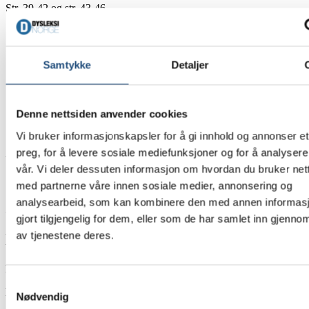
Str. 39-42 og str. 43-46
Strømpene er unisex.
Varianter
Samtykke
Detaljer
Størrelse
Såkk
Denne nettsiden anvender cookies
Kjøp
antall
Vi bruker informasjonskapsler for å gi innhold og annonser et
preg, for å levere sosiale mediefunksjoner og for å analysere
Varenummer:
I/A
Kategori:
Logoprodukter
vår. Vi deler dessuten informasjon om hvordan du bruker nett
med partnerne våre innen sosiale medier, annonsering og
Beskrivelse
Tilleggsinformasjon
analysearbeid, som kan kombinere den med annen informasj
gjort tilgjengelig for dem, eller som de har samlet inn gjenno
av tjenestene deres.
Beskrivelse
Produktinformasjon:
Samtykkevalg
Materiale
Nødvendig
77 % myk bomull, 18 % polyamid, 5 % elastan. En kombinasjon