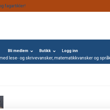
g fagartikler!
S
k
i
p
N
a
Bli medlem
Butikk
Logg inn
v
e med lese- og skrivevansker, matematikkvansker og språ
i
g
a
t
i
o
n