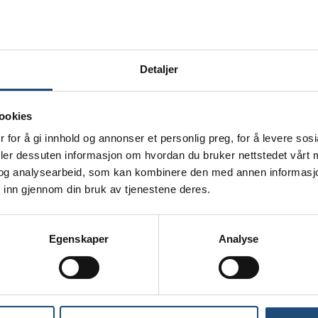
Detaljer
ookies
spill til Gründermeldingen
 for å gi innhold og annonser et personlig preg, for å levere sos
deler dessuten informasjon om hvordan du bruker nettstedet vårt
og analysearbeid, som kan kombinere den med annen informasjon d
 inn gjennom din bruk av tjenestene deres.
representantene Jenny Klinge og Per Olav Tyldum (SP) fra
Egenskaper
Analyse
ed direkte innspill til deres arbeid med Gründermeldingen.
ldingen om gründere og oppstartsbedrifter: Tilretteleggin