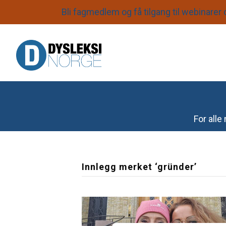
Bli fagmedlem og få tilgang til webinarer o
S
k
i
For all
p
N
a
Innlegg merket ‘gründer’
v
i
g
a