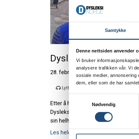
t
i
o
n
Samtykke
Denne nettsiden anvender c
Dysleksi Norges inn
Vi bruker informasjonskapsler
analysere trafikken vår. Vi 
28. februar 2025
sosiale medier, annonsering 
dem, eller som de har samlet
Lytt
S
Etter å ha hatt møter med stortings
Nødvendig
a
Dysleksi Norge invitert til å komme m
m
t
sin helhet: Innspill til stortingsme
y
Les hele artikkelen >>
k