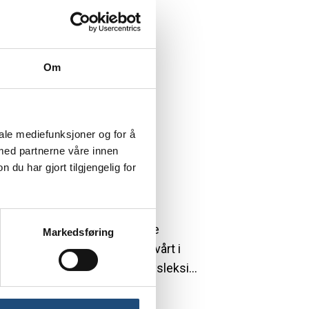
Om
iale mediefunksjoner og for å
 med partnerne våre innen
u har gjort tilgjengelig for
 Næringskomiteen før jul, ble
Markedsføring
 Her kan du lese innspillet vårt i
g for gründere med dysleksi Dysleksi…