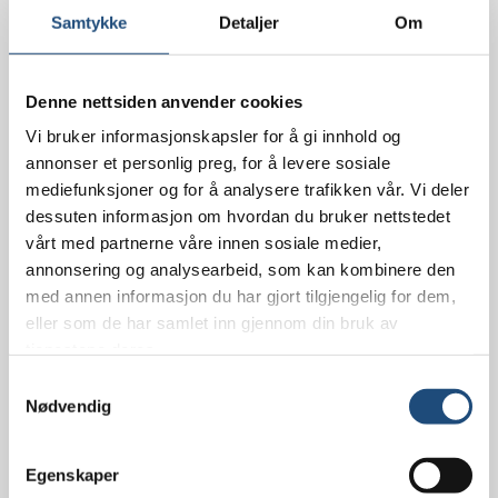
Kurs for fagpersoner
Samtykke
Detaljer
Om
Kurs for medlemmer
Bøker
Denne nettsiden anvender cookies
Brosjyrer
Vi bruker informasjonskapsler for å gi innhold og
Logoprodukter
annonser et personlig preg, for å levere sosiale
Logg inn
mediefunksjoner og for å analysere trafikken vår. Vi deler
dessuten informasjon om hvordan du bruker nettstedet
For alle med lese- og skrivevansker,
vårt med partnerne våre innen sosiale medier,
matematikkvansker og språkvansker
annonsering og analysearbeid, som kan kombinere den
med annen informasjon du har gjort tilgjengelig for dem,
Innlegg merket ‘digital bok’
eller som de har samlet inn gjennom din bruk av
tjenestene deres.
S
Nødvendig
a
m
t
Egenskaper
y