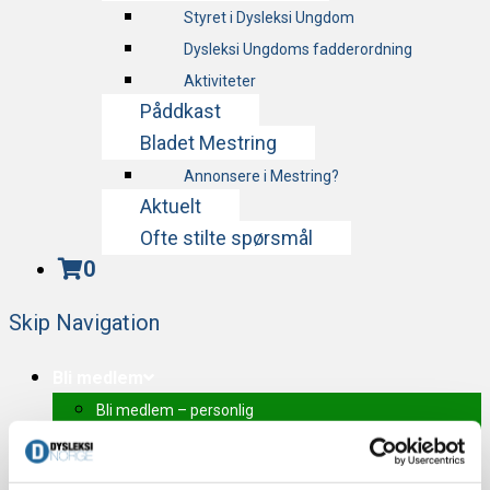
Styret i Dysleksi Ungdom
Dysleksi Ungdoms fadderordning
Aktiviteter
Påddkast
Bladet Mestring
Annonsere i Mestring?
Aktuelt
Ofte stilte spørsmål
0
Skip Navigation
Bli medlem
Bli medlem – personlig
Bli medlem – Fagmedlem
Butikk