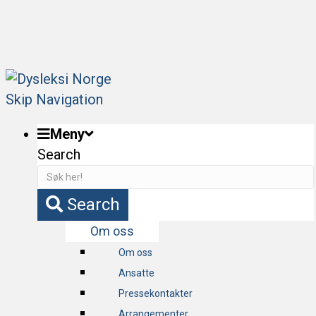
Bli fagmedlem og få tilgang til webinarer og
fagartikler!
Skip Navigation
Meny
Search
Search
Om oss
Om oss
Ansatte
Pressekontakter
Arrangementer