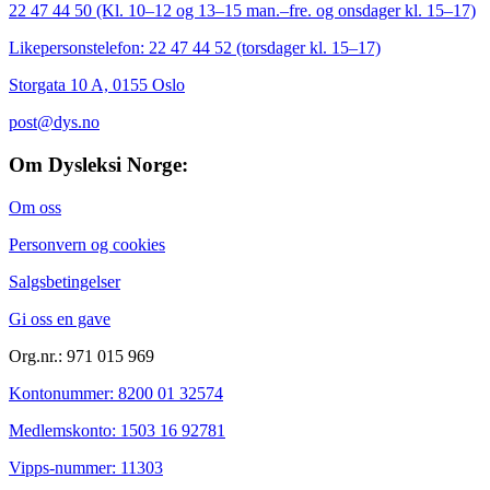
22 47 44 50 (Kl. 10–12 og 13–15 man.–fre. og onsdager kl. 15–17)
Likepersonstelefon: 22 47 44 52 (torsdager kl. 15–17)
Storgata 10 A, 0155 Oslo
post@dys.no
Om Dysleksi Norge:
Om oss
Personvern og cookies
Salgsbetingelser
Gi oss en gave
Org.nr.: 971 015 969
Kontonummer: 8200 ​​01 32574
Medlemskonto: 1503 16 92781
Vipps-nummer: 11303