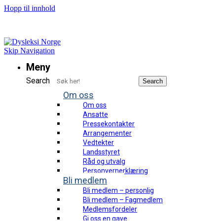
Hopp til innhold
Bli fagmedlem og få tilgang til webinarer og fagartikler!
Skip Navigation
Meny
Search
Search
Om oss
Om oss
Ansatte
Pressekontakter
Arrangementer
Vedtekter
Landsstyret
Råd og utvalg
Personvernerklæring
Bli medlem
Bli medlem – personlig
Bli medlem – Fagmedlem
Medlemsfordeler
Gi oss en gave