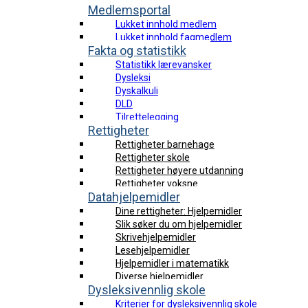
Medlemsportal
Lukket innhold medlem
Lukket innhold fagmedlem
Fakta og statistikk
Statistikk lærevansker
Dysleksi
Dyskalkuli
DLD
Tilrettelegging
Rettigheter
Rettigheter barnehage
Rettigheter skole
Rettigheter høyere utdanning
Rettigheter voksne
Datahjelpemidler
Dine rettigheter: Hjelpemidler
Slik søker du om hjelpemidler
Skrivehjelpemidler
Lesehjelpemidler
Hjelpemidler i matematikk
Diverse hjelpemidler
Dysleksivennlig skole
Kriterier for dysleksivennlig skole