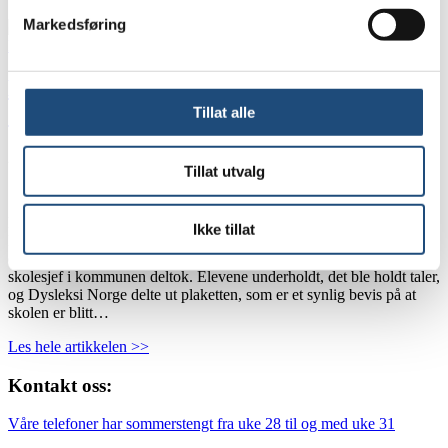
Markedsføring
Markering av at Bråte skole er blitt
dysleksivennlig
Tillat alle
25. august 2022
Tillat utvalg
Lytt
På tirsdag var Dysleksi Norge og Dysleksi Romerike til stede da
Ikke tillat
Bråte skole i Aurskog-Høland markerte at de er blitt
dysleksivennlige. Hele skolen var samlet, og både kommunalsjef og
skolesjef i kommunen deltok. Elevene underholdt, det ble holdt taler,
og Dysleksi Norge delte ut plaketten, som er et synlig bevis på at
skolen er blitt…
Les hele artikkelen >>
Kontakt oss:
Våre telefoner har sommerstengt fra uke 28 til og med uke 31