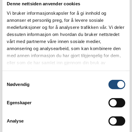
Denne nettsiden anvender cookies
Skip Navigation
Vi bruker informasjonskapsler for å gi innhold og
Bli medlem
annonser et personlig preg, for å levere sosiale
Bli medlem – personlig
mediefunksjoner og for å analysere trafikken vår. Vi deler
Bli medlem – Fagmedlem
dessuten informasjon om hvordan du bruker nettstedet
Butikk
vårt med partnerne våre innen sosiale medier,
Kurs for fagpersoner
Kurs for medlemmer
annonsering og analysearbeid, som kan kombinere den
Bøker
med annen informasjon du har gjort tilgjengelig for dem,
Brosjyrer
eller som de har samlet inn gjennom din bruk av
Logoprodukter
tjenestene deres.
Logg inn
Samtykkevalg
For alle med lese- og skrivevansker, matematikkvansker og
Nødvendig
språkvansker
Innlegg merket
Egenskaper
‘bråte skole’
Analyse