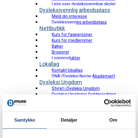
Liste over dysleksivennlige skoler
Dysleksivennlig arbeidsplass
Meld din interesse
Dysleksivennlig arbeidsplass
Nettbutikk
Kurs for fagpersoner
Kurs for medlemmer
Bøker
Brosjyrer
Logoprodukter
Lokallag
Kontakt lokallag
DNA (Dysleksi Norge Akademiet)
Dysleksi Ungdom
Styret i Dysleksi Ungdom
Dysleksi Ungdoms fadderordning
Aktiviteter
Påddkast
Bladet Mestring
Annonsere i Mestring?
Samtykke
Detaljer
Om
Aktuelt
Ofte stilte spørsmål
0