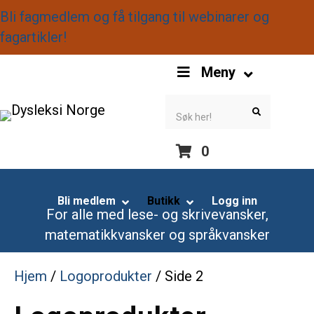
Bli fagmedlem og få tilgang til webinarer og
fagartikler!
S
Meny
k
i
S
S
e
e
p
a
a
r
r
N
c
c
0
h
h
a
S
v
k
Bli medlem
Butikk
Logg inn
i
For alle med lese- og skrivevansker,
i
g
matematikkvansker og språkvansker
p
a
N
t
Hjem
/
Logoprodukter
/ Side 2
a
i
v
o