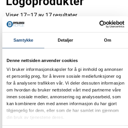
Logoprodukter
i
n
g
Viser 17–17 av 17 resultater
a
t
i
Samtykke
Detaljer
Om
o
n
Denne nettsiden anvender cookies
Handlenett Usensurert
Vi bruker informasjonskapsler for å gi innhold og annonser
et personlig preg, for å levere sosiale mediefunksjoner og
kr
100
for å analysere trafikken vår. Vi deler dessuten informasjon
om hvordan du bruker nettstedet vårt med partnerne våre
Kjøp
innen sosiale medier, annonsering og analysearbeid, som
kan kombinere den med annen informasjon du har gjort
tilgjengelig for dem, eller som de har samlet inn gjennom
din bruk av tjenestene deres.