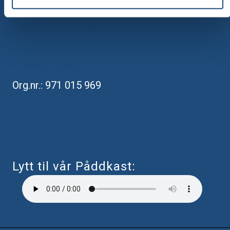
Om oss
Personvern og cookies
Salgsbetingelser
Gi oss en gave
Org.nr.: 971 015 969
Kontonummer: 8200 ​​01 32574
Medlemskonto: 1503 16 92781
Vipps-nummer: 11303
Lytt til vår Påddkast: