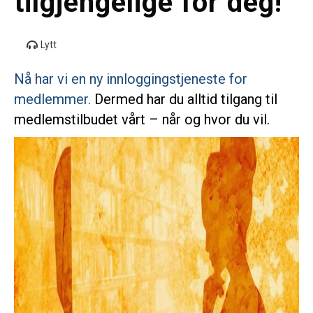
tilgjengelige for deg!
i
n
g
a
Lytt
t
Nå har vi en ny innloggingstjeneste for
i
medlemmer.
Dermed har du alltid tilgang til
o
medlemstilbudet vårt – når og hvor du vil.
n