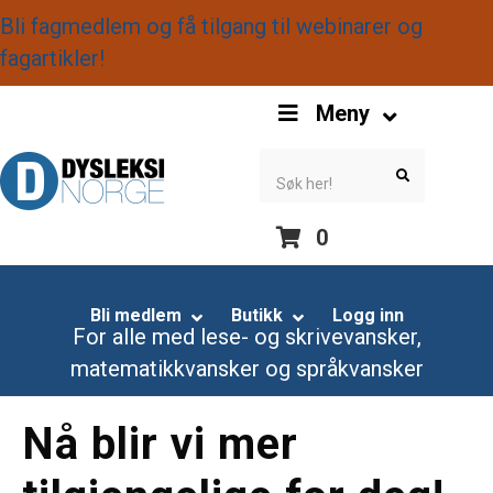
Bli fagmedlem og få tilgang til webinarer og
fagartikler!
S
Meny
k
i
S
S
e
e
p
a
a
r
r
N
c
c
0
h
h
a
S
v
k
Bli medlem
Butikk
Logg inn
i
For alle med lese- og skrivevansker,
i
g
matematikkvansker og språkvansker
p
a
N
t
Nå blir vi mer
a
i
v
o