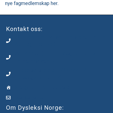
nye fagmedlemskap her.
Kontakt oss:
Våre telefoner har sommerstengt fra uke
28 til og med uke 31
22 47 44 50 (Kl. 10–12 og 13–15 man.–
fre. og onsdager kl. 15–17)
Likepersonstelefon: 22 47 44 52
(torsdager kl. 15–17)
Storgata 10 A, 0155 Oslo
post@dys.no
Om Dysleksi Norge: