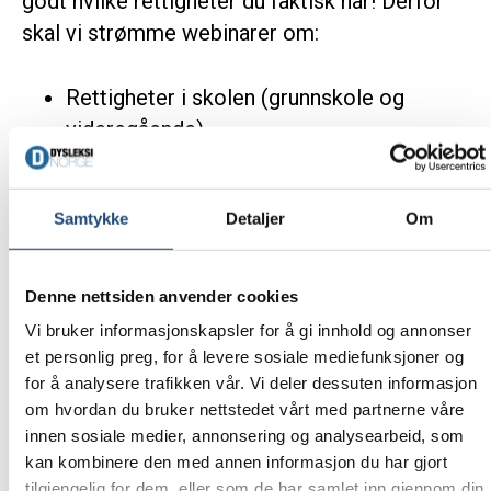
godt hvilke rettigheter du faktisk har! Derfor
skal vi strømme webinarer om:
Rettigheter i skolen (grunnskole og
videregående)
Rettigheter i høyere utdanning (høyskole,
universitet og fagskole)
Samtykke
Detaljer
Om
Rettigheter i arbeidslivet
Vi har skrevet en rekke artikler om dine
Denne nettsiden anvender cookies
rettigheter
på de innloggede sidene
. Her finner
Vi bruker informasjonskapsler for å gi innhold og annonser
du også søknads- og klagemaler, som kan
et personlig preg, for å levere sosiale mediefunksjoner og
gjøre det enklere for deg å få den hjelpen du
for å analysere trafikken vår. Vi deler dessuten informasjon
om hvordan du bruker nettstedet vårt med partnerne våre
trenger.
innen sosiale medier, annonsering og analysearbeid, som
kan kombinere den med annen informasjon du har gjort
Andre webinarer
tilgjengelig for dem, eller som de har samlet inn gjennom din