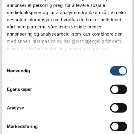
annonser et personlig preg, for å levere sosiale
med et aktivt
mediefunksjoner og for å analysere trafikken vår. Vi deler
fagmedlemskap.
dessuten informasjon om hvordan du bruker nettstedet
vårt med partnerne våre innen sosiale medier,
Les mer
om
annonsering og analysearbeid, som kan kombinere den
fagmedlemskap her!
med annen informasjon du har gjort tilgjengelig for dem,
eller som de har samlet inn gjennom din bruk av
tjenestene deres.
S
Logg inn
Nødvendig
a
m
t
Egenskaper
y
k
Bli fagmedlem
k
Analyse
e
v
Markedsføring
a