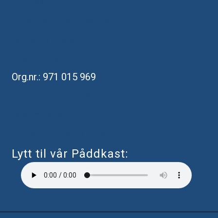
Om oss
Personvern og cookies
Salgsbetingelser
Gi oss en gave
Org.nr.: 971 015 969
Kontonummer: 8200 ​​01 32574
Medlemskonto: 1503 16 92781
Vipps-nummer: 11303
Lytt til vår Påddkast: