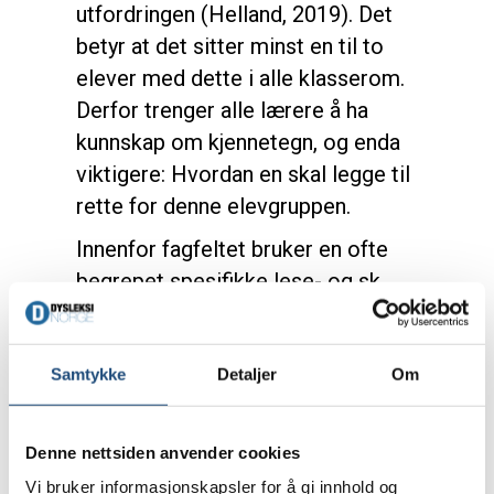
utfordringen (Helland, 2019). Det
betyr at det sitter minst en til to
elever med dette i alle klasserom.
Derfor trenger alle lærere å ha
kunnskap om kjennetegn, og enda
viktigere: Hvordan en skal legge til
rette for denne elevgruppen.
Innenfor fagfeltet bruker en ofte
begrepet spesifikke lese- og sk...
Samtykke
Detaljer
Om
Denne siden er
tilgjengelig for
Denne nettsiden anvender cookies
virksomheter
Vi bruker informasjonskapsler for å gi innhold og