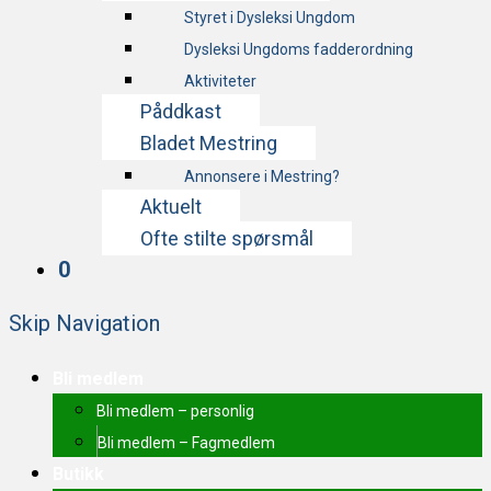
Styret i Dysleksi Ungdom
Dysleksi Ungdoms fadderordning
Aktiviteter
Påddkast
Bladet Mestring
Annonsere i Mestring?
Aktuelt
Ofte stilte spørsmål
0
Skip Navigation
Bli medlem
Bli medlem – personlig
Bli medlem – Fagmedlem
Butikk