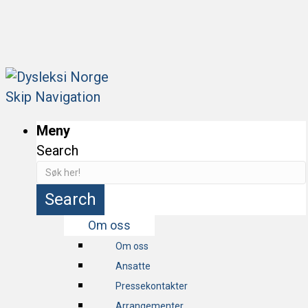
Bli fagmedlem og få tilgang til webinarer og
fagartikler!
Skip Navigation
Meny
Search
Search
Om oss
Om oss
Ansatte
Pressekontakter
Arrangementer