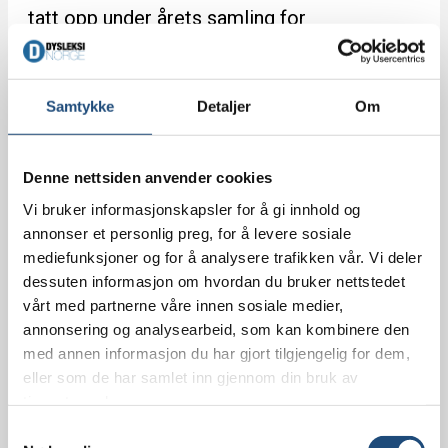
tatt opp under årets samling for
Dysleksivennlige skoler 2026. Webinaret er
tekstet ved…
Samtykke
Detaljer
Om
Les hele artikkelen >>
Denne nettsiden anvender cookies
Vi bruker informasjonskapsler for å gi innhold og
annonser et personlig preg, for å levere sosiale
mediefunksjoner og for å analysere trafikken vår. Vi deler
dessuten informasjon om hvordan du bruker nettstedet
Fra kartlegging til gode
vårt med partnerne våre innen sosiale medier,
tiltak
annonsering og analysearbeid, som kan kombinere den
med annen informasjon du har gjort tilgjengelig for dem,
eller som de har samlet inn gjennom din bruk av
8. april 2026
tjenestene deres.
S
Lytt