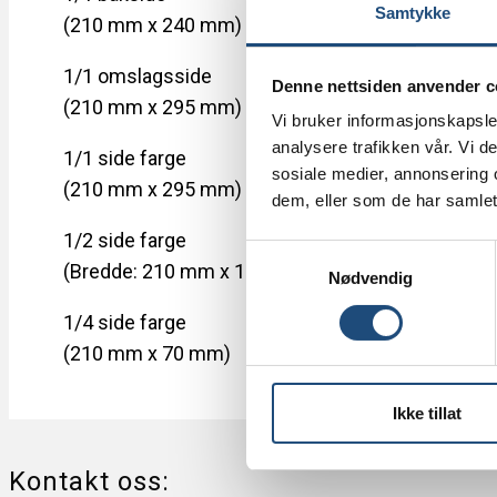
20
Samtykke
(210 mm x 240 mm)
1/1 omslagsside
Denne nettsiden anvender c
16
(210 mm x 295 mm)
Vi bruker informasjonskapsler
analysere trafikken vår. Vi 
1/1 side farge
14
sosiale medier, annonsering 
(210 mm x 295 mm)
dem, eller som de har samlet
1/2 side farge
S
7 
(Bredde: 210 mm x 140 mm)
Nødvendig
a
m
1/4 side farge
t
5 
(210 mm x 70 mm)
y
k
k
Ikke tillat
e
v
Kontakt oss:
a