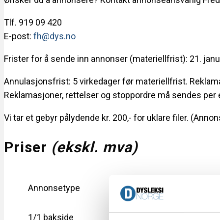
Tlf. 919 09 420
E-post:
fh@dys.no
Frister for å sende inn annonser (materiellfrist): 21. janu
Annulasjonsfrist: 5 virkedager før materiellfrist. Reklam
Reklamasjoner, rettelser og stoppordre må sendes per 
Vi tar et gebyr pålydende kr. 200,- for uklare filer. (Annons
Priser
(ekskl. mva)
Pr
Annonsetype
(v
1/1 bakside