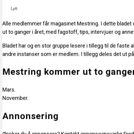
t
t
Lytt
i
i
Alle medlemmer får magasinet Mestring. I dette bladet 
o
o
ut to ganger i året, med fagstoff, tips, intervjuer og annet
n
n
Bladet har og en stor gruppe lesere i tillegg til de faste
andre instanser som er medlem. I tillegg deles det ut p
Mestring kommer ut to ganger 
Mars.
November.
Annonsering
Ønsker du å annonsere? Kontakt annonseansvarlig Fred