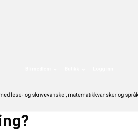
Bli medlem
Butikk
Logg inn
e med lese- og skrivevansker, matematikkvansker og språ
ing?