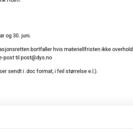
ar og 30. juni.
asjonsretten bortfaller hvis materiellfristen ikke overhol
e-post til post@dys.no
er sendt i .doc format, i feil størrelse e.l.).
is pr. utgave
Pris pr. utgave
ed bestilling av 1)
(ved bestilling av 4)