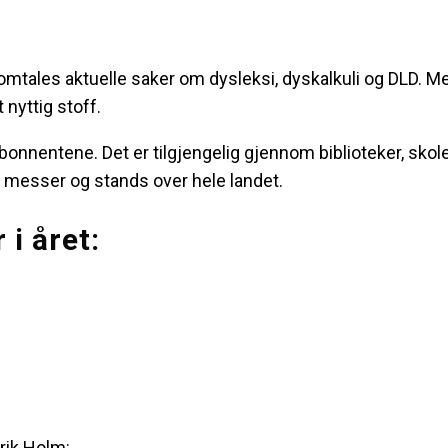
omtales aktuelle saker om dysleksi, dyskalkuli og DLD. 
 nyttig stoff.
 abonnentene. Det er tilgjengelig gjennom biblioteker, skol
å messer og stands over hele landet.
i året:
rik Holm: