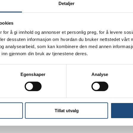
 900
Rabatt ved etterspørsel
Detaljer
ookies
 900
Rabatt ved etterspørsel
 for å gi innhold og annonser et personlig preg, for å levere sos
deler dessuten informasjon om hvordan du bruker nettstedet vårt
 500
Rabatt ved etterspørsel
og analysearbeid, som kan kombinere den med annen informasjon d
 inn gjennom din bruk av tjenestene deres.
500
Rabatt ved etterspørsel
Egenskaper
Analyse
500
Rabatt ved etterspørsel
Tillat utvalg